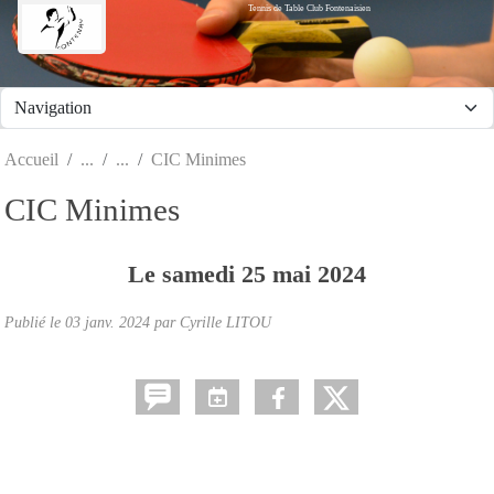
Tennis de Table Club Fontenaisien
Panneau de gestion des cookies
Accueil
CIC Minimes
CIC Minimes
Le
samedi
25
mai
2024
Publié le
03 janv. 2024
par Cyrille LITOU