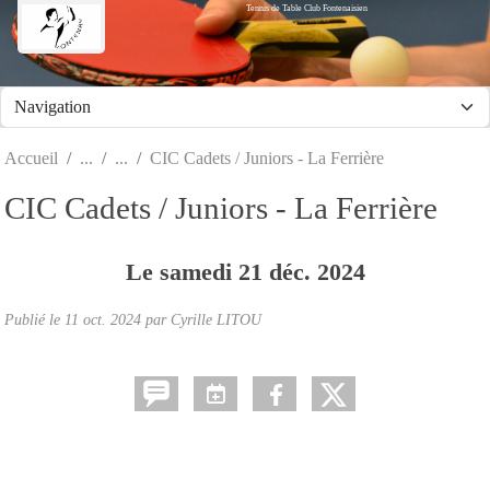
Tennis de Table Club Fontenaisien
Panneau de gestion des cookies
Accueil
CIC Cadets / Juniors - La Ferrière
CIC Cadets / Juniors - La Ferrière
Le
samedi
21
déc.
2024
Publié le
11 oct. 2024
par Cyrille LITOU