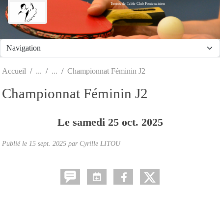
Tennis de Table Club Fontenaisien
Panneau de gestion des cookies
Accueil
Championnat Féminin J2
Championnat Féminin J2
Le
samedi
25
oct.
2025
Publié le
15 sept. 2025
par Cyrille LITOU