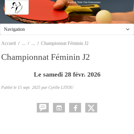
Tennis de Table Club Fontenaisien
Panneau de gestion des cookies
Accueil
Championnat Féminin J2
Championnat Féminin J2
Le
samedi
28
févr.
2026
Publié le
15 sept. 2025
par Cyrille LITOU