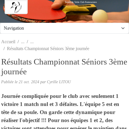
Tennis de Table Club Fontenaisien
Panneau de gestion des cookies
Accueil
Résultats Championnat Séniors 3ème journée
Résultats Championnat Séniors 3ème
journée
Publiée le
21 oct. 2024
par Cyrille LITOU
Journée compliquée pour le club avec seulement 1
victoire 1 match nul et 3 défaites. L'équipe 5 est en
tête de sa poule. On garde cette dynamique pour
réaliser l'objectif !!! Pour nos équipes 1 et 2, des
victoires sont attendues pour espérer le maintien dans