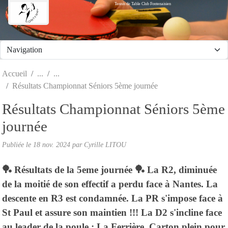
Tennis de Table Club Fontenaisien
Panneau de gestion des cookies
Accueil
Résultats Championnat Séniors 5ème journée
Résultats Championnat Séniors 5ème
journée
Publiée le
18 nov. 2024
par Cyrille LITOU
🏓 Résultats de la 5eme journée 🏓 La R2, diminuée
de la moitié de son effectif a perdu face à Nantes. La
descente en R3 est condamnée. La PR s'impose face à
St Paul et assure son maintien !!! La D2 s'incline face
au leader de la poule : La Ferrière. Carton plein pour