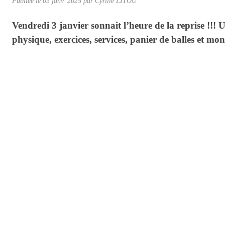
Publiée le
05 janv. 2025
par Cyrille LITOU
Vendredi 3 janvier sonnait l’heure de la reprise !!!
physique, exercices, services, panier de balles et mo