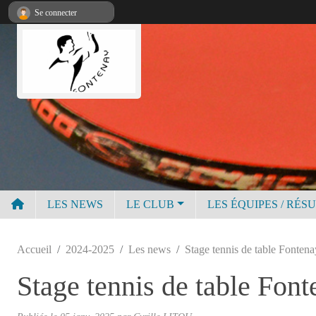
Panneau de gestion des cookies
Se connecter
LES NEWS
LE CLUB
LES ÉQUIPES / RÉS
Accueil
2024-2025
Les news
Stage tennis de table Fonten
Stage tennis de table Fon