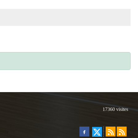
17360
visites