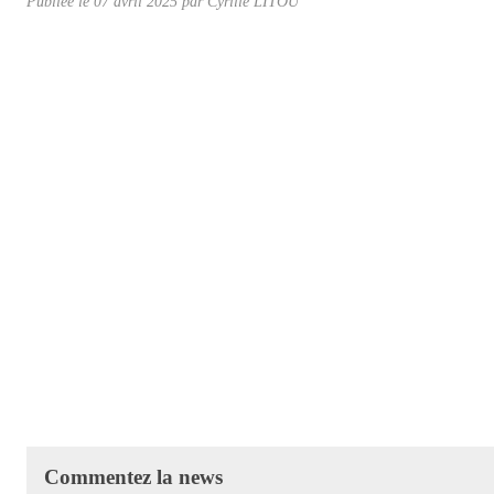
Publiée le
07 avril 2025
par Cyrille LITOU
Commentez la news