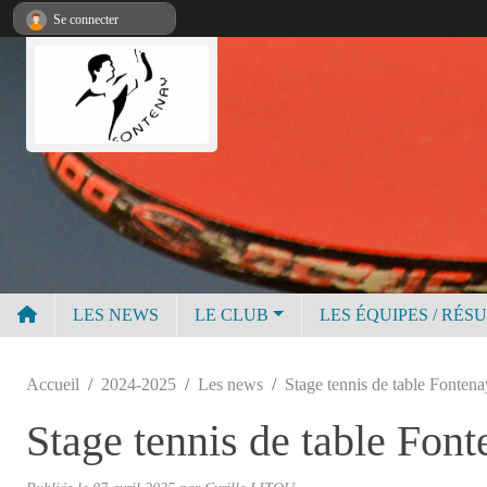
Panneau de gestion des cookies
Se connecter
LES NEWS
LE CLUB
LES ÉQUIPES / RÉS
Accueil
2024-2025
Les news
Stage tennis de table Fonten
Stage tennis de table Fon