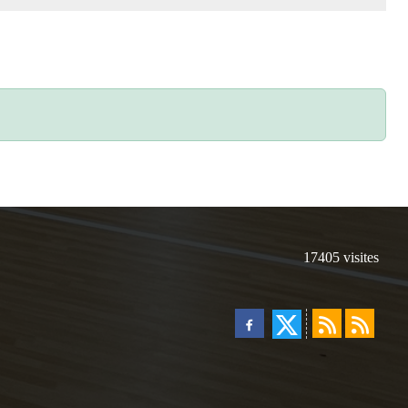
17405
visites