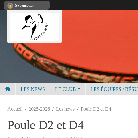
Panneau de gestion des cookies
Se connecter
LES NEWS
LE CLUB
LES ÉQUIPES / RÉS
Accueil
2025-2026
Les news
Poule D2 et D4
Poule D2 et D4