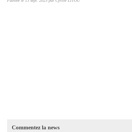
Publiée le
13 sept. 2025
par Cyrille LITOU
Commentez la news