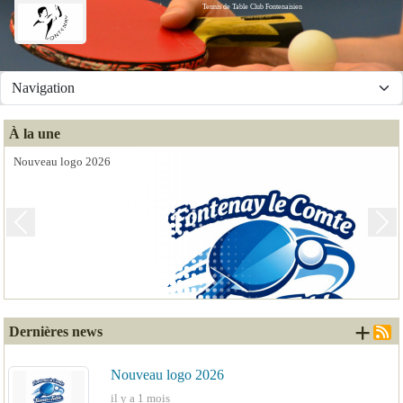
Tennis de Table Club Fontenaisien
Panneau de gestion des cookies
À la une
Nouveau logo 2026
Previous
Next
+ d
Dernières news
Nouveau logo 2026
il y a 1 mois