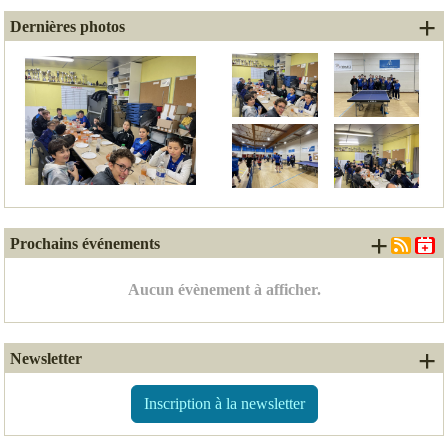
+ 
Dernières photos
+ d'é
Prochains événements
Aucun évènement à afficher.
+ 
Newsletter
Inscription à la newsletter