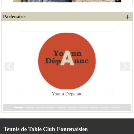
+ 
Partenaires
Précedent
Suiv
Yoann Dépanne
Tennis de Table Club Fontenaisien